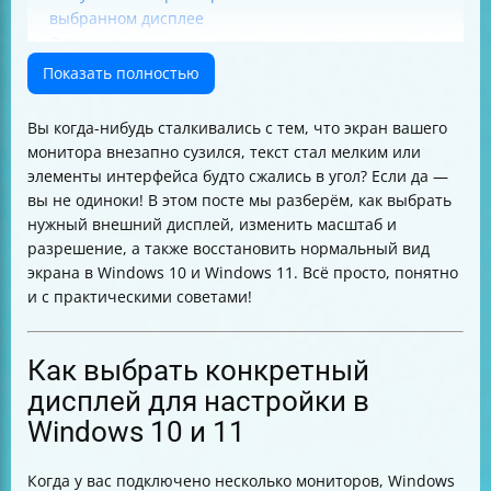
выбранном дисплее
Оптимальное разрешение экрана и опасности
выбора ниже рекомендуемого
Показать полностью
Что делать при непредвиденных изменениях
разрешения
Вы когда-нибудь сталкивались с тем, что экран вашего
Как изменить ориентацию дисплея и что делать с
монитора внезапно сузился, текст стал мелким или
физическим поворотом монитора
элементы интерфейса будто сжались в угол? Если да —
Как изменить расположение дисплеев в настройках
вы не одиноки! В этом посте мы разберём, как выбрать
Особенности выбора масштаба и разрешения для
нужный внешний дисплей, изменить масштаб и
экранов с разной плотностью пикселей
разрешение, а также восстановить нормальный вид
Совместимость мониторов и ограничения по
экрана в Windows 10 и Windows 11. Всё просто, понятно
разрешению
и с практическими советами!
Различия в настройках Windows 10 и Windows 11
Что важно знать о прекращении поддержки Windows
10 в октябре 2025 года
Как выбрать конкретный
Как понять, что текст стал нечетким из-за
дисплей для настройки в
разрешения и как это исправить
Windows 10 и 11
Резюме с практическими советами
Когда у вас подключено несколько мониторов, Windows