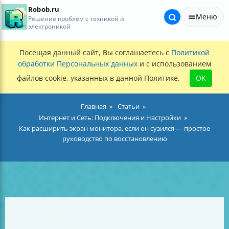
Robob.ru
Меню
Решение проблем с техникой и
электроникой
Посещая данный сайт, Вы соглашаетесь с
Политикой
обработки Персональных данных
и с использованием
файлов cookie, указанных в данной Политике.
OK
Главная
Статьи
Интернет и Сеть: Подключения и Настройки
Как расширить экран монитора, если он сузился — простое
руководство по восстановлению