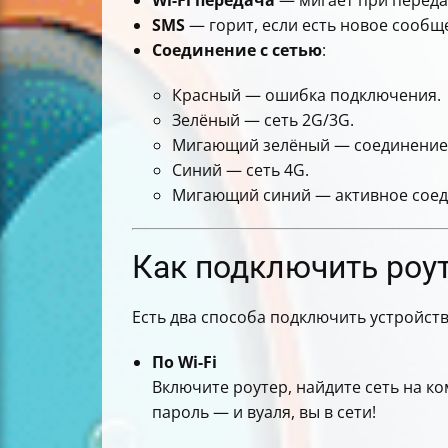
Wi-Fi передача
— мигает при передач
SMS
— горит, если есть новое сообщ
Соединение с сетью
:
Красный — ошибка подключения.
Зелёный — сеть 2G/3G.
Мигающий зелёный — соединение 
Синий — сеть 4G.
Мигающий синий — активное соед
Как подключить роу
Есть два способа подключить устройств
По Wi-Fi
Включите роутер, найдите сеть на ко
пароль — и вуаля, вы в сети!