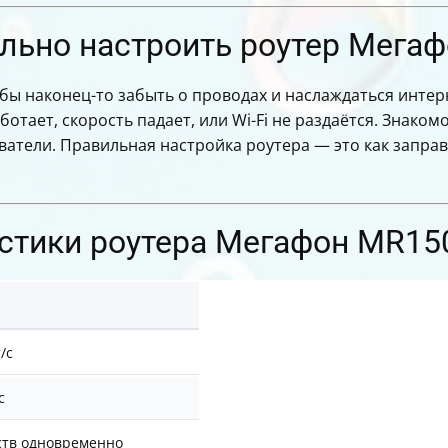
льно настроить роутер Мега
обы наконец-то забыть о проводах и наслаждаться инте
отает, скорость падает, или Wi-Fi не раздаётся. Знаком
атели. Правильная настройка роутера — это как заправи
стики роутера Мегафон MR15
/с
с
ств одновременно