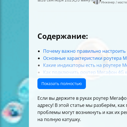
Инженер / масте
Содержание:
Почему важно правильно настроить
Основные характеристики роутера М
Какие индикаторы есть на роутере М
Как подключить роутер Мегафон 4G 
Как настроить Wi-Fi на роутере Мега
Показать полностью
Что делать, если нет интернета на 
Как сбросить настройки роутера Ме
Если вы держите в руках роутер Мегафо
Советы по использованию роутера 
адресу! В этой статье мы разберём, ка
Тарифы Мегафон для роутеров 4G
проблемы могут возникнуть и как их р
Что делать, если скорость падает
на полную катушку.
Как проверить оставшийся трафик и