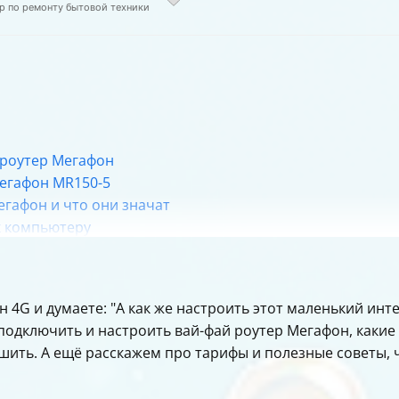
р по ремонту бытовой техники
 роутер Мегафон
егафон MR150-5
егафон и что они значат
к компьютеру
фон
компьютере после подключения
гафон 4G
н 4G и думаете: "А как же настроить этот маленький ин
Мегафон 4G
к подключить и настроить вай-фай роутер Мегафон, какие
ешить. А ещё расскажем про тарифы и полезные советы,
 управлять тарифом