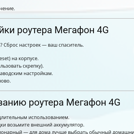
чение.
йки роутера Мегафон 4G
? Сброс настроек — ваш спаситель.
set) на корпусе.
льзовать скрепку).
заводским настройкам.
ново.
ванию роутера Мегафон 4G
длительным использованием.
дки возьмите внешний аккумулятор.
ационарный — для дома лучше выбрать обычный домашн