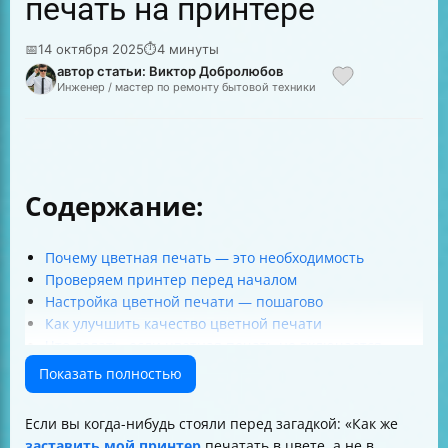
печать на принтере
📅
14 октября 2025
⏱
4 минуты
автор статьи: Виктор Добролюбов
Инженер / мастер по ремонту бытовой техники
Содержание:
Почему цветная печать — это необходимость
Проверяем принтер перед началом
Настройка цветной печати — пошагово
Как улучшить качество цветной печати
Что делать, если цветная печать не включается
Преимущества копировального центра для цветной
Показать полностью
печати
Итоговая таблица настроек для цветной печати
Если вы когда-нибудь стояли перед загадкой: «Как же
заставить мой принтер
печатать в цвете, а не в