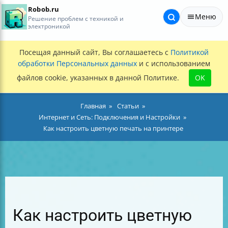
Robob.ru
Меню
Решение проблем с техникой и
электроникой
Посещая данный сайт, Вы соглашаетесь с
Политикой
обработки Персональных данных
и с использованием
файлов cookie, указанных в данной Политике.
OK
Главная
Статьи
Интернет и Сеть: Подключения и Настройки
Как настроить цветную печать на принтере
Как настроить цветную