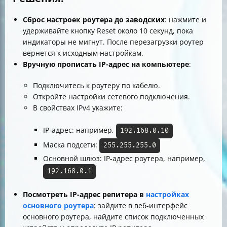
Сброс настроек роутера до заводских
: нажмите и
удерживайте кнопку Reset около 10 секунд, пока
индикаторы не мигнут. После перезагрузки роутер
вернется к исходным настройкам.
Вручную прописать IP-адрес на компьютере
:
Подключитесь к роутеру по кабелю.
Откройте настройки сетевого подключения.
В свойствах IPv4 укажите:
IP-адрес: например,
192.168.0.10
Маска подсети:
255.255.255.0
Основной шлюз: IP-адрес роутера, например,
192.168.0.1
Посмотреть IP-адрес репитера в
настройках
основного роутера
: зайдите в веб-интерфейс
основного роутера, найдите список подключенных