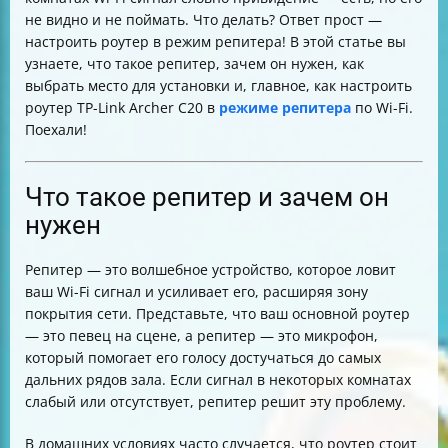
роутера после смены режима
не видно и не поймать. Что делать? Ответ прост —
Как избежать проблем с IP-адресами при
настроить роутер в режим репитера! В этой статье вы
подключении двух роутеров
узнаете, что такое репитер, зачем он нужен, как
Преимущества и недостатки репитера Wi-Fi
выбрать место для установки и, главное, как настроить
Итог
роутер TP-Link Archer C20 в
режиме репитера
по Wi-Fi.
Поехали!
Что такое репитер и зачем он
нужен
Репитер — это волшебное устройство, которое ловит
ваш Wi-Fi сигнал и усиливает его, расширяя зону
покрытия сети. Представьте, что ваш основной роутер
— это певец на сцене, а репитер — это микрофон,
который помогает его голосу достучаться до самых
дальних рядов зала. Если сигнал в некоторых комнатах
слабый или отсутствует, репитер решит эту проблему.
В домашних условиях часто случается, что роутер стоит