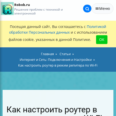
Robob.ru
Меню
Решение проблем с техникой и
электроникой
Посещая данный сайт, Вы соглашаетесь с
Политикой
обработки Персональных данных
и с использованием
файлов cookie, указанных в данной Политике.
OK
Главная
Статьи
Интернет и Сеть: Подключения и Настройки
Как настроить роутер в режим репитера по Wi-Fi
Как настроить роутер в