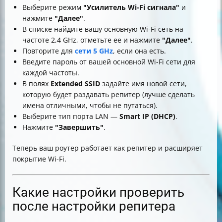
Выберите режим
"Усилитель Wi-Fi сигнала"
и
нажмите
"Далее"
.
В списке найдите вашу основную Wi-Fi сеть на
частоте 2,4 GHz, отметьте ее и нажмите
"Далее"
.
Повторите для
сети 5 GHz
, если она есть.
Введите пароль от вашей основной Wi-Fi сети для
каждой частоты.
В полях
Extended SSID
задайте имя новой сети,
которую будет раздавать репитер (лучше сделать
имена отличными, чтобы не путаться).
Выберите тип порта LAN —
Smart IP (DHCP)
.
Нажмите
"Завершить"
.
Теперь ваш роутер работает как репитер и расширяет
покрытие Wi-Fi.
Какие настройки проверить
после настройки репитера