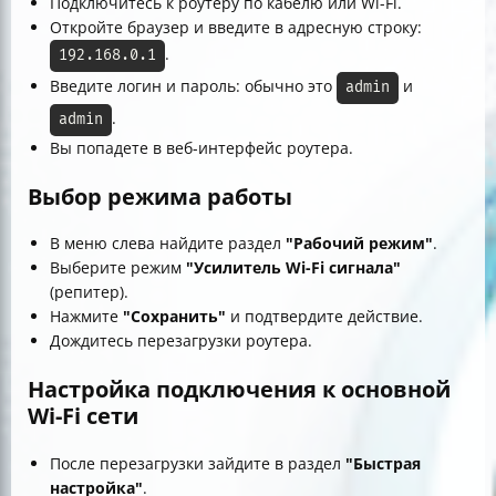
Подключитесь к роутеру по кабелю или Wi-Fi.
Откройте браузер и введите в адресную строку:
.
192.168.0.1
Введите логин и пароль: обычно это
и
admin
.
admin
Вы попадете в веб-интерфейс роутера.
Выбор режима работы
В меню слева найдите раздел
"Рабочий режим"
.
Выберите режим
"Усилитель Wi-Fi сигнала"
(репитер).
Нажмите
"Сохранить"
и подтвердите действие.
Дождитесь перезагрузки роутера.
Настройка подключения к основной
Wi-Fi сети
После перезагрузки зайдите в раздел
"Быстрая
настройка"
.