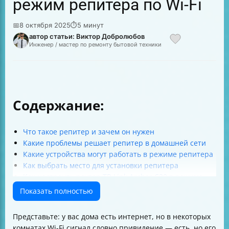
режим репитера по Wi-Fi
📅
8 октября 2025
⏱
5 минут
автор статьи: Виктор Добролюбов
Инженер / мастер по ремонту бытовой техники
Содержание:
Что такое репитер и зачем он нужен
Какие проблемы решает репитер в домашней сети
Какие устройства могут работать в режиме репитера
Как выбрать место для установки репитера
Как настроить роутер TP-Link Archer C20 в режиме
репитера по Wi-Fi
Показать полностью
Какие настройки проверить после настройки
репитера
Представьте: у вас дома есть интернет, но в некоторых
Что делать, если не удается зайти в настройки
комнатах Wi-Fi сигнал словно привидение — есть, но его