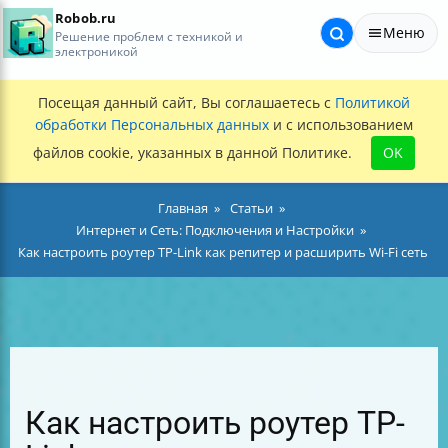
Robob.ru
Меню
Решение проблем с техникой и
электроникой
Посещая данный сайт, Вы соглашаетесь с
Политикой
обработки Персональных данных
и с использованием
файлов cookie, указанных в данной Политике.
OK
Главная
Статьи
Интернет и Сеть: Подключения и Настройки
Как настроить роутер TP-Link как репитер и расширить Wi-Fi сеть
Как настроить роутер TP-