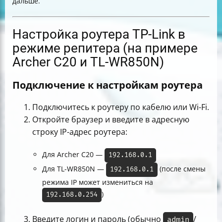
дальше.
Настройка роутера TP-Link в
режиме репитера (на примере
Archer C20 и TL-WR850N)
Подключение к настройкам роутера
Подключитесь к роутеру по кабелю или Wi-Fi.
Откройте браузер и введите в адресную
строку IP-адрес роутера:
Для Archer C20 —
192.168.0.1
Для TL-WR850N —
(после смены
192.168.0.1
режима IP может измениться на
)
192.168.0.254
Введите логин и пароль (обычно
/
admin