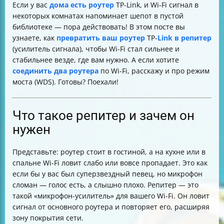
Если у вас
дома есть роутер
TP-Link, и Wi-Fi сигнал в
избежать проблем
некоторых комнатах напоминает шепот в пустой
Альтернативные методы расширения зоны Wi-Fi
библиотеке — пора действовать! В этом посте вы
Итоговая таблица сравнения режимов
узнаете, как
превратить ваш роутер
TP-
Link в репитер
(усилитель сигнала), чтобы Wi-Fi стал сильнее и
стабильнее везде, где вам нужно. А если хотите
соединить два роутера
по Wi-Fi, расскажу и про режим
моста (WDS). Готовы? Поехали!
Что такое репитер и зачем он
нужен
Представьте: роутер стоит в гостиной, а на кухне или в
спальне Wi-Fi ловит слабо или вовсе пропадает. Это как
если бы у вас был суперзвездный певец, но микрофон
сломан — голос есть, а слышно плохо. Репитер — это
такой «микрофон-усилитель» для вашего Wi-Fi. Он ловит
сигнал от основного роутера и повторяет его, расширяя
зону покрытия сети.