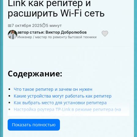
Link как репитер и
расширить Wi-Fi сеть
📅
7 октября 2025
⏱
5 минут
автор статьи: Виктор Добролюбов
Инженер / мастер по ремонту бытовой техники
Содержание:
Что такое репитер и зачем он нужен
Какие устройства могут работать как репитер
Как выбрать место для установки репитера
Настройка роутера TP-Link в режиме репитера (на
примере Archer C20 и TL-WR850N)
Как изменить имя и пароль Wi-Fi на репитере
Показать полностью
Настройка роутера TP-Link в режиме моста (WDS)
Почему может упасть скорость интернета и как