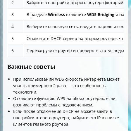
2
Зайдите в настройки второго роутера (который буде
3
В разделе
Wireless
включите
WDS Bridging
и нажм
4
Выберите основную сеть, введите пароль и сохран
5
Отключите DHCP-сервер на втором роутере, чтобы
6
Перезагрузите роутер и проверьте статус подключ
Важные советы
При использовании WDS скорость интернета может
упасть примерно в 2 раза — это особенность
технологии.
Отключите функцию WPS на обоих роутерах, если
возникают проблемы с подключением.
Если после отключения DHCP не можете зайти в
настройки второго роутера, найдите его IP в списке
клиентов главного роутера.