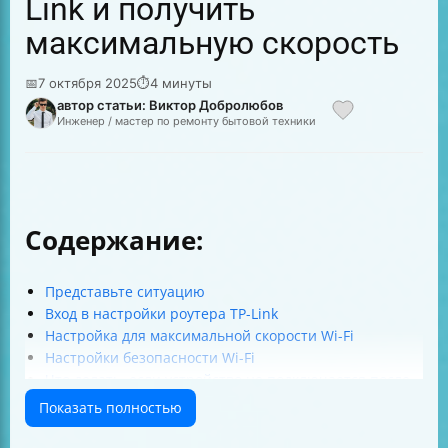
Link и получить
максимальную скорость
📅
7 октября 2025
⏱
4 минуты
автор статьи: Виктор Добролюбов
Инженер / мастер по ремонту бытовой техники
Содержание:
Представьте ситуацию
Вход в настройки роутера TP-Link
Настройка для максимальной скорости Wi-Fi
Настройки безопасности Wi-Fi
Что делать, если устройство не подключается после
изменения настроек?
Показать полностью
Перезагрузка роутера
Настройка роутера TP-Link в режиме точки доступа