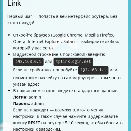
Link
Первый шаг — попасть в веб-интерфейс роутера. Без
этого никуда!
Откройте браузер (Google Chrome, Mozilla Firefox,
Opera, Internet Explorer, Safari — выбирайте любой,
который у вас есть).
В адресной строке (не в поисковой!) введите:
или
192.168.0.1
tplinklogin.net
Если не сработало, попробуйте
или
192.168.1.1
посмотрите наклейку на самом роутере — там часто
указан адрес.
В появившемся окне введите стандартные данные:
Логин:
admin
Пароль:
admin
Если не подходит — возможно, кто-то менял
настройки. В таком случае нажмите и удерживайте
кнопку
RESET
на роутере 5-10 секунд, чтобы сбросить
настройки к заводским.