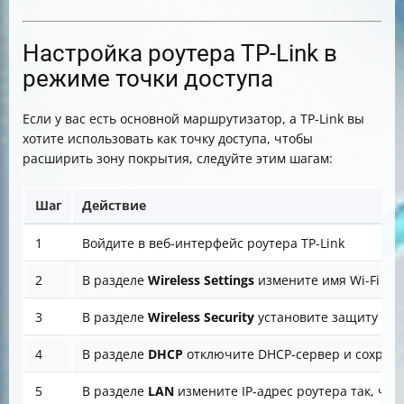
Настройка роутера TP-Link в
режиме точки доступа
Если у вас есть основной маршрутизатор, а TP-Link вы
хотите использовать как точку доступа, чтобы
расширить зону покрытия, следуйте этим шагам:
Шаг
Действие
1
Войдите в веб-интерфейс роутера TP-Link
2
В разделе
Wireless Settings
измените имя Wi-Fi се
3
В разделе
Wireless Security
установите защиту WPA
4
В разделе
DHCP
отключите DHCP-сервер и сохран
5
В разделе
LAN
измените IP-адрес роутера так, что