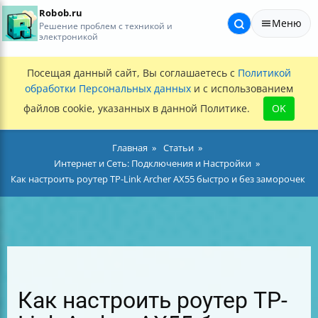
Robob.ru
Меню
Решение проблем с техникой и
электроникой
Посещая данный сайт, Вы соглашаетесь с
Политикой
обработки Персональных данных
и с использованием
файлов cookie, указанных в данной Политике.
OK
Главная
Статьи
Интернет и Сеть: Подключения и Настройки
Как настроить роутер TP-Link Archer AX55 быстро и без заморочек
Как настроить роутер TP-