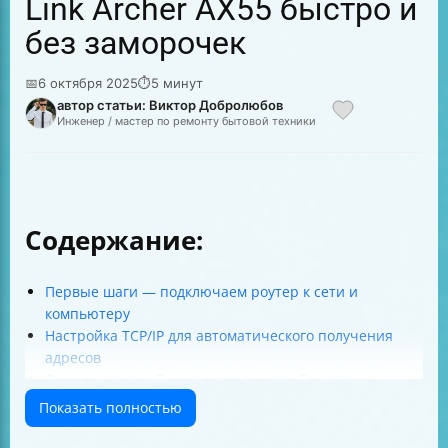
Link Archer AX55 быстро и
без заморочек
📅
6 октября 2025
⏱
5 минут
автор статьи: Виктор Добролюбов
Инженер / мастер по ремонту бытовой техники
Содержание:
Первые шаги — подключаем роутер к сети и
компьютеру
Настройка TCP/IP для автоматического получения
адресов
Доступ к настройкам роутера через браузер
Выбор типа интернет-соединения и настройка MAC-
Показать полностью
адреса
Настройка Wi-Fi — имя и пароль