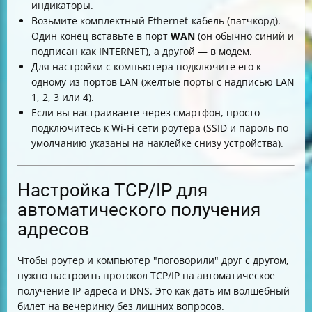
индикаторы.
Возьмите комплектный Ethernet-кабель (патчкорд).
Один конец вставьте в порт
WAN
(он обычно синий и
подписан как INTERNET), а другой — в модем.
Для настройки с компьютера подключите его к
одному из портов LAN (желтые порты с надписью LAN
1, 2, 3 или 4).
Если вы настраиваете через смартфон, просто
подключитесь к Wi-Fi сети роутера (SSID и пароль по
умолчанию указаны на наклейке снизу устройства).
Настройка TCP/IP для
автоматического получения
адресов
Чтобы роутер и компьютер "поговорили" друг с другом,
нужно настроить протокол TCP/IP на автоматическое
получение IP-адреса и DNS. Это как дать им волшебный
билет на вечеринку без лишних вопросов.