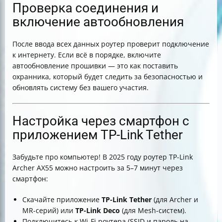
Проверка соединения и
включение автообновления
После ввода всех данных роутер проверит подключение
к интернету. Если всё в порядке, включите
автообновление прошивки — это как поставить
охранника, который будет следить за безопасностью и
обновлять систему без вашего участия.
Настройка через смартфон с
приложением TP-Link Tether
Забудьте про компьютер! В 2025 году роутер TP-Link
Archer AX55 можно настроить за 5–7 минут через
смартфон:
Скачайте приложение
TP-Link Tether
(для Archer и
MR-серий) или
TP-Link Deco
(для Mesh-систем).
Подключитесь к Wi-Fi роутера (SSID и пароль на