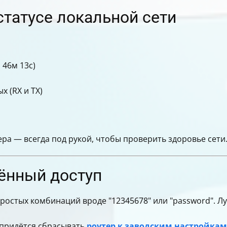
статусе локальной сети
 46м 13с)
 (RX и TX)
ра — всегда под рукой, чтобы проверить здоровье сети
лённый доступ
 простых комбинаций вроде "12345678" или "password". 
 придётся сбрасывать
роутер к заводским настройкам