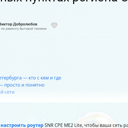
 Виктор Добролюбов
р по ремонту бытовой техники
тербурга — кто с кем и где
 — просто и понятно
ой сети
жка
NR CPE ME2 Lite
о
настроить роутер
SNR CPE ME2 Lite, чтобы ваша сеть ра