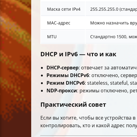
Маска сети IPv4
255.255.255.0 (станда
MAC-адрес
Можно назначить вру
MTU
Стандартно 1500, мож
DHCP и IPv6 — что и как
DHCP-сервер
: отвечает за автомати
Режимы DHCPv6
: отключено, серве
Режим DHCPv6
: stateless, stateful, 
NDP-прокси
: режимы отключено, р
Практический совет
Если вы хотите, чтобы все устройства 
контролировать, кто и какой адрес пол