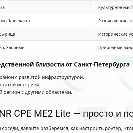
нка
Культурное нас
ово, Кавелахта
Развивающиеся 
 Вырица
Исторические ус
во, Хвойный
Природные ланд
дственной близости от Санкт-Петербурга
район с развитой инфраструктурой.
огатой историей.
 регион с другими областями.
NR CPE ME2 Lite — просто и п
и соседи, давайте разберёмся, как настроить роутер, что