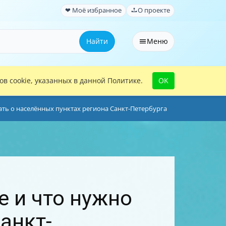
❤ Моё избранное
О проекте
Найти
Меню
в cookie, указанных в данной Политике.
OK
нать о населённых пунктах региона Санкт-Петербурга
e и что нужно
анкт-