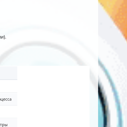
и).
оцесса
етры