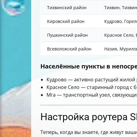
Тихвинский район
Тихвин, Тихви
Кировский район
Кудрово, Горел
Пушкинский район
Красное Село,
Всеволожский район
Назия, Мурило
Населённые пункты в непосре
Кудрово — активно растущий жилой 
Красное Село — старинный город с б
Мга — транспортный узел, связующий
Настройка роутера S
Теперь, когда вы знаете, где живут ваш