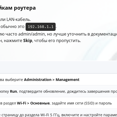
ойкам роутера
или LAN-кабель.
: обычно это
.
192.168.1.1
ию часто admin/admin, но лучше уточнить в документаци
ан, нажмите
Skip
, чтобы его пропустить.
ева выберите
Administration > Management
нопку
Run
, подтвердите обновление, дождитесь завершения пр
 в раздел
Wi-Fi > Основные
, задайте имя сети (SSID) и пароль
 страницу до раздела Wi-Fi 5 ГГц, включите и настройте парам