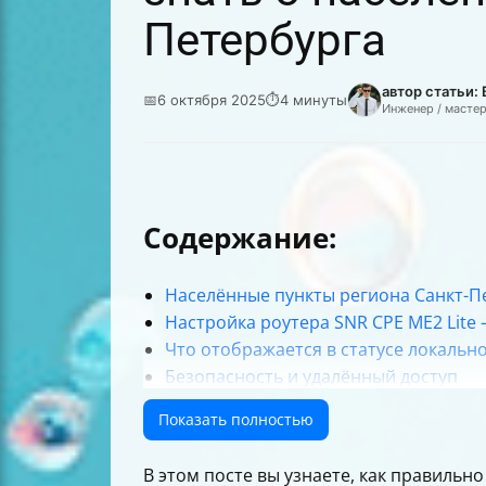
Петербурга
автор статьи:
📅
6 октября 2025
⏱
4 минуты
Инженер / масте
Содержание:
Населённые пункты региона Санкт-Пе
Настройка роутера SNR CPE ME2 Lite
Что отображается в статусе локальн
Безопасность и удалённый доступ
Планирование обновлений и поддер
Показать полностью
Итоговая таблица настроек роутера S
В этом посте вы узнаете, как правильн