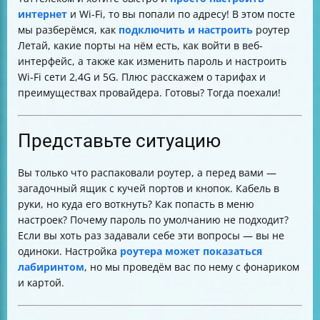
Как изменить имя и пароль Wi-Fi
интернет
и Wi-Fi, то вы попали по адресу! В этом посте
Настройка канала связи для улучшения Wi-Fi
мы разберёмся, как
подключить и настроить
роутер
Как настроить IPTV на роутере
Летай, какие порты на нём есть, как войти в веб-
Как открыть порт на роутере
интерфейс, а также как изменить пароль и настроить
Как изменить пароль веб-интерфейса роутера
Wi-Fi сети 2,4G и 5G. Плюс расскажем о тарифах и
Тарифы и преимущества Таттелеком
преимуществах провайдера. Готовы? Тогда поехали!
Преимущества Wi-Fi роутера Летай Таттелеком
Почему стоит выбрать Таттелеком
Контакты и поддержка
Представьте ситуацию
Итог
Вы только что распаковали роутер, а перед вами —
загадочный ящик с кучей портов и кнопок. Кабель в
руки, но куда его воткнуть? Как попасть в меню
настроек? Почему пароль по умолчанию не подходит?
Если вы хоть раз задавали себе эти вопросы — вы не
одиноки. Настройка
роутера может показаться
лабиринтом
, но мы проведём вас по нему с фонариком
и картой.