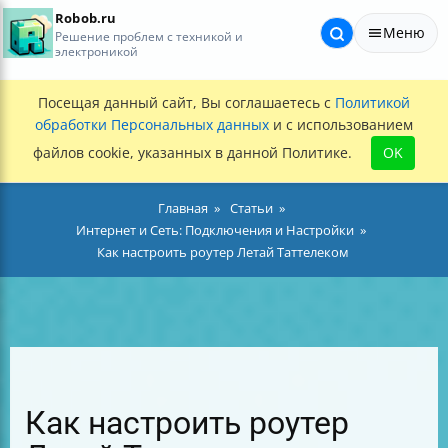
Robob.ru
Меню
Решение проблем с техникой и
электроникой
Посещая данный сайт, Вы соглашаетесь с
Политикой
обработки Персональных данных
и с использованием
файлов cookie, указанных в данной Политике.
OK
Главная
Статьи
Интернет и Сеть: Подключения и Настройки
Как настроить роутер Летай Таттелеком
Как настроить роутер