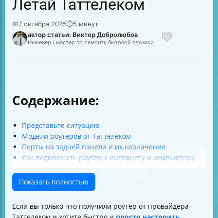
Летай Таттелеком
📅
7 октября 2025
⏱
5 минут
автор статьи: Виктор Добролюбов
Инженер / мастер по ремонту бытовой техники
Содержание:
Представьте ситуацию
Модели роутеров от Таттелеком
Порты на задней панели и их назначение
Как подключить роутер к интернету и компьютеру
Вход в веб-интерфейс роутера
Что делать, если логин и пароль не подходят
Показать полностью
Автоматическая настройка интернета
Ручная настройка интернета
Если вы только что получили роутер от провайдера
Настройка Wi-Fi 2,4G и 5G
Таттелеком и хотите быстро и
просто настроить