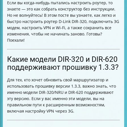
Если вы когда-нибудь пытались настроить роутер, то
Завершение настройки и проверка соединения
знаете — это как собрать конструктор без инструкции.
Настройка Wi-Fi сети
Но не волнуйтесь! В этом посте вы узнаете, как легко и
Почему важно сохранять настройки
быстро настроить роутер D-Link DIR-320, подключить 3G
Полезные советы перед подключением роутера
модем, настроить VPN и Wi-Fi, а также сохранить все
Таблица основных данных для входа и настройки
изменения, чтобы не начинать заново. Готовы?
Где искать помощь
Поехали!
Какие модели DIR-320 и DIR-620
поддерживают прошивку 1.3.3?
Для тех, кто хочет обновить свой маршрутизатор и
использовать прошивку версии 1.3.3, важно знать, что
именно модели DIR-320/NRU и DIR-620 поддерживают
эту версию. Если у вас именно эти модели, вы на
правильном пути к расширенным возможностям,
включая настройку VPN через 3G.