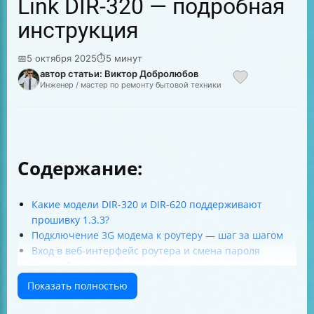
Link DIR-320 — подробная
инструкция
📅
5 октября 2025
⏱
5 минут
автор статьи: Виктор Добролюбов
Инженер / мастер по ремонту бытовой техники
Содержание:
Какие модели DIR-320 и DIR-620 поддерживают
прошивку 1.3.3?
Подключение 3G модема к роутеру — шаг за шагом
Вход в веб-интерфейс роутера и смена пароля
Настройка сетевого подключения на компьютере
Настройка PPTP VPN соединения
Показать полностью
Настройка 3G соединения
Настройка маршрутизации через VPN туннель