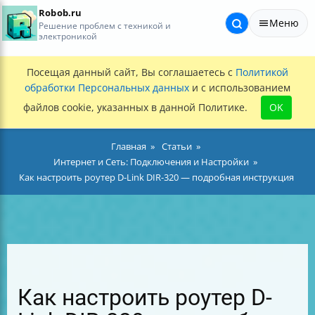
Robob.ru
Меню
Решение проблем с техникой и
электроникой
Посещая данный сайт, Вы соглашаетесь с
Политикой
обработки Персональных данных
и с использованием
файлов cookie, указанных в данной Политике.
OK
Главная
Статьи
Интернет и Сеть: Подключения и Настройки
Как настроить роутер D-Link DIR-320 — подробная инструкция
Как настроить роутер D-