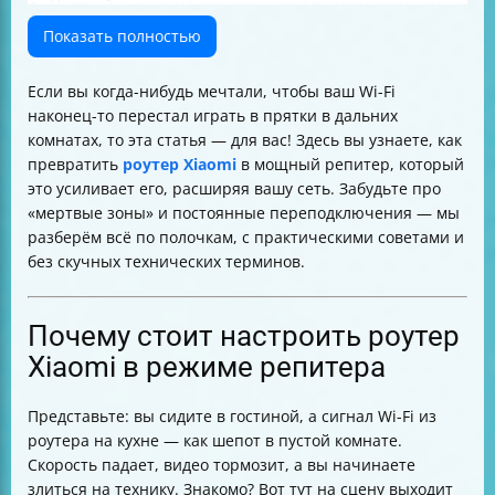
Настройка режима репитера при первом включении
Как выбрать режим работы "Ретранслятор" в панели
Показать полностью
управления
Что делать, если основная сеть работает только в
Если вы когда-нибудь мечтали, чтобы ваш Wi-Fi
диапазоне 2.4 ГГц
наконец-то перестал играть в прятки в дальних
Как подключить репитер к основному роутеру по Wi-
комнатах, то эта статья — для вас! Здесь вы узнаете, как
Fi и LAN
превратить
роутер Xiaomi
в мощный репитер, который
Как настроить два роутера Xiaomi в одной сети
это усиливает его, расширяя вашу сеть. Забудьте про
Как сбросить настройки роутера Xiaomi
«мертвые зоны» и постоянные переподключения — мы
Как зайти в панель управления после перевода в
разберём всё по полочкам, с практическими советами и
режим репитера
без скучных технических терминов.
Как сделать так, чтобы роутер Xiaomi усиливал
сигнал без создания новой сети
Можно ли настроить роутер Xiaomi в режиме
Почему стоит настроить роутер
репитера на прошивке Padavan или OpenWRT
Xiaomi в режиме репитера
Как решить проблему с падением скорости
интернета при использовании репитера
Представьте: вы сидите в гостиной, а сигнал Wi-Fi из
Итоговая таблица настроек для Xiaomi в режиме
роутера на кухне — как шепот в пустой комнате.
репитера
Скорость падает, видео тормозит, а вы начинаете
злиться на технику. Знакомо? Вот тут на сцену выходит