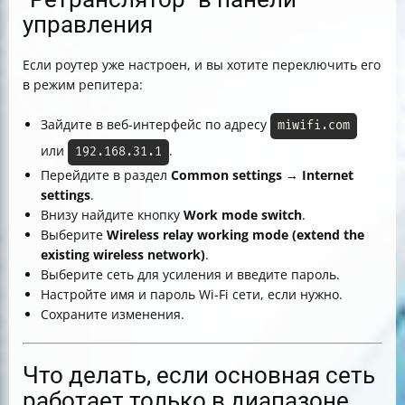
управления
Если роутер уже настроен, и вы хотите переключить его
в режим репитера:
Зайдите в веб-интерфейс по адресу
miwifi.com
или
.
192.168.31.1
Перейдите в раздел
Common settings
→
Internet
settings
.
Внизу найдите кнопку
Work mode switch
.
Выберите
Wireless relay working mode (extend the
existing wireless network)
.
Выберите сеть для усиления и введите пароль.
Настройте имя и пароль Wi-Fi сети, если нужно.
Сохраните изменения.
Что делать, если основная сеть
работает только в диапазоне