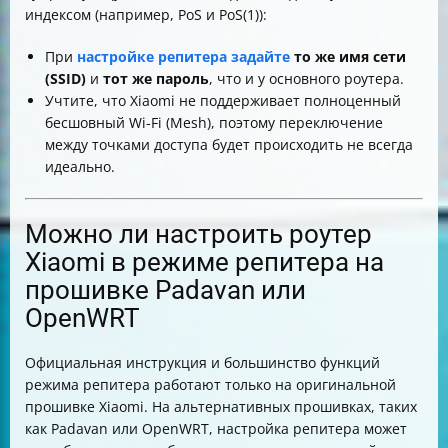
индексом (например, PoS и PoS(1)):
При
настройке репитера задайте
то же имя сети
(SSID)
и
тот же пароль
, что и у основного роутера.
Учтите, что Xiaomi не поддерживает полноценный
бесшовный Wi-Fi (Mesh), поэтому переключение
между точками доступа будет происходить не всегда
идеально.
Можно ли настроить роутер
Xiaomi в режиме репитера на
прошивке Padavan или
OpenWRT
Официальная инструкция и большинство функций
режима репитера работают только на оригинальной
прошивке Xiaomi. На альтернативных прошивках, таких
как Padavan или OpenWRT, настройка репитера может