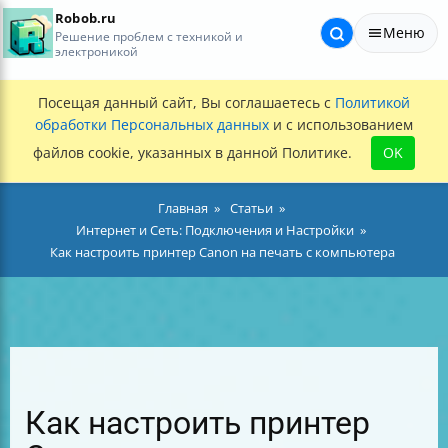
Robob.ru
Меню
Решение проблем с техникой и
электроникой
Посещая данный сайт, Вы соглашаетесь с
Политикой
обработки Персональных данных
и с использованием
файлов cookie, указанных в данной Политике.
OK
Главная
Статьи
Интернет и Сеть: Подключения и Настройки
Как настроить принтер Canon на печать с компьютера
Как настроить принтер