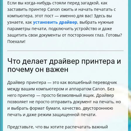
Если вы когда-нибудь стояли перед загадкой, как
Как настроить защищенную печать в драйвере
заставить принтер Canon ожить и начать печатать с
Canon
компьютера, этот пост — именно для вас! Здесь вы
Печать с принтером Canon SELPHY
узнаете, как
установить драйвер
, выбрать нужные
Советы по работе с драйвером и принтером Canon
параметры печати, подключить устройство и даже
Таблица сравнения параметров печати
защитить свои документы от посторонних глаз. Готовы?
Итог
Поехали!
Что делает драйвер принтера и
почему он важен
Драйвер принтера — это как волшебный переводчик
между вашим компьютером и аппаратом Canon. Без
него принтер — просто безмолвный ящик. Драйвер
позволяет не просто отправить документ на печать, но
и выбрать формат бумаги, качество, двустороннюю
печать и даже режим защищенной печати.
Представьте, что вы хотите распечатать важный