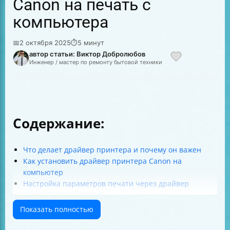
Canon на печать с
компьютера
📅
2 октября 2025
⏱
5 минут
автор статьи: Виктор Добролюбов
Инженер / мастер по ремонту бытовой техники
Содержание:
Что делает драйвер принтера и почему он важен
Как установить драйвер принтера Canon на
компьютер
Настройка параметров печати через драйвер
Как выбрать формат бумаги и что происходит с
документом
Показать полностью
Защищенная печать — ваш секретный агент в мире
документов