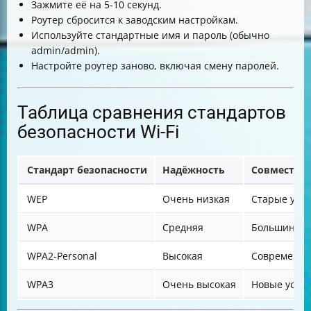
Зажмите её на 5-10 секунд.
Роутер сбросится к заводским настройкам.
Используйте стандартные имя и пароль (обычно
admin/admin).
Настройте роутер заново, включая смену паролей.
Таблица сравнения стандартов
безопасности Wi-Fi
Стандарт безопасности
Надёжность
Совместим
WEP
Очень низкая
Старые уст
WPA
Средняя
Большинств
WPA2-Personal
Высокая
Современны
WPA3
Очень высокая
Новые устр