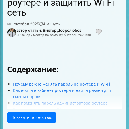
роутере и защитить Wi-Fi
сеть
📅
1 октября 2025
⏱
4 минуты
автор статьи: Виктор Добролюбов
Инженер / мастер по ремонту бытовой техники
Содержание:
Почему важно менять пароль на роутере и Wi-Fi
Как войти в кабинет роутера и найти раздел для
смены пароля
Как поменять пароль администратора роутера
Как изменить пароль Wi-Fi
Как выбрать надежный пароль для роутера и Wi-Fi
Показать полностью
Как поменять пароль на роутере через телефон
Что делать, если забыл пароль администратора