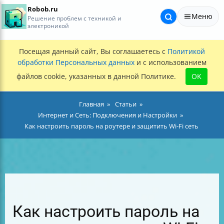
Robob.ru
Меню
Решение проблем с техникой и
электроникой
Посещая данный сайт, Вы соглашаетесь с
Политикой
обработки Персональных данных
и с использованием
файлов cookie, указанных в данной Политике.
OK
Главная
Статьи
Интернет и Сеть: Подключения и Настройки
Как настроить пароль на роутере и защитить Wi-Fi сеть
Как настроить пароль на