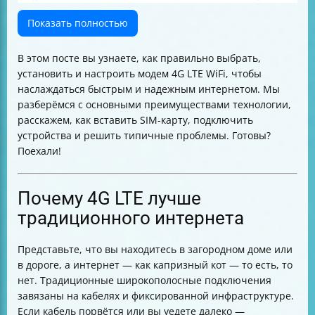
Как проверить совместимость модема с вашей
сотовой сетью
Показать полностью
Активация тарифного плана 4G LTE
Настройка параметров сети для оптимальной работы
В этом посте вы узнаете, как правильно выбрать,
Как изменить название Wi-Fi сети и пароль
установить и настроить модем 4G LTE WiFi, чтобы
Оптимальное размещение модема для лучшего
наслаждаться быстрым и надежным интернетом. Мы
сигнала
разберёмся с основными преимуществами технологии,
Как проверить состояние модема и роутера
расскажем, как вставить SIM-карту, подключить
Интерпретация светодиодов на модеме и роутере
устройства и решить типичные проблемы. Готовы?
Распространённые проблемы и их решения
Поехали!
Почему важно обновлять прошивку модема
Мониторинг использования данных
Настройка безопасности и родительский контроль
Почему 4G LTE лучше
Рекомендуемые модели модемов 4G LTE
традиционного интернета
Итог
Представьте, что вы находитесь в загородном доме или
в дороге, а интернет — как капризный кот — то есть, то
нет. Традиционные широкополосные подключения
завязаны на кабелях и фиксированной инфраструктуре.
Если кабель порвётся или вы уедете далеко —