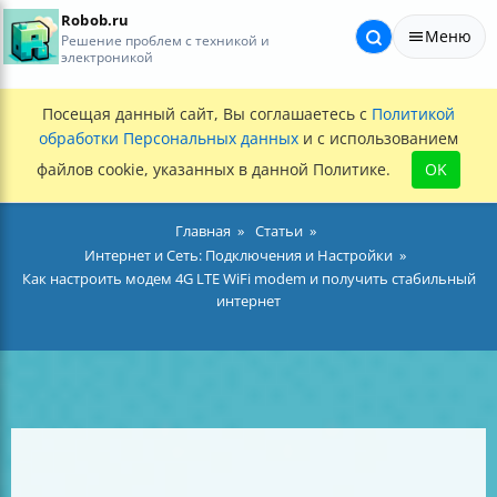
Robob.ru
Меню
Решение проблем с техникой и
электроникой
Посещая данный сайт, Вы соглашаетесь с
Политикой
обработки Персональных данных
и с использованием
файлов cookie, указанных в данной Политике.
OK
Главная
Статьи
Интернет и Сеть: Подключения и Настройки
Как настроить модем 4G LTE WiFi modem и получить стабильный
интернет