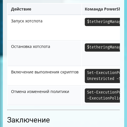
Действие
Команда PowerShell
Запуск хотспота
$tetheringManager
Остановка хотспота
$tetheringManager
Включение выполнения скриптов
Set-ExecutionPolic
Unrestricted -Sco
Отмена изменений политики
Set-ExecutionPolic
-ExecutionPolicy 
Заключение