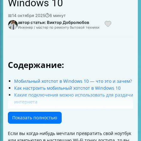
Windows 10
📅
14 октября 2025
⏱
6 минут
автор статьи: Виктор Добролюбов
Инженер / мастер по ремонту бытовой техники
Содержание:
Мобильный хотспот в Windows 10 — что это и зачем?
Как настроить мобильный хотспот в Windows 10
Какие подключения можно использовать для раздачи
интернета
Почему мобильный хотспот может не работать на
стационарном компьютере
Показать полностью
Ошибки при настройке и как их исправить
Почему интернет на ноутбуке пропадает при
Если вы когда-нибудь мечтали превратить свой ноутбук
включении мобильного хотспота
или компьютер в настоящую Wi-Fi точку доступа, то вы