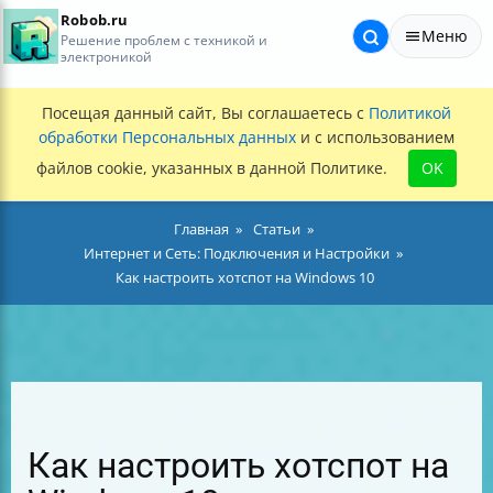
Robob.ru
Меню
Решение проблем с техникой и
электроникой
Посещая данный сайт, Вы соглашаетесь с
Политикой
обработки Персональных данных
и с использованием
файлов cookie, указанных в данной Политике.
OK
Главная
Статьи
Интернет и Сеть: Подключения и Настройки
Как настроить хотспот на Windows 10
Как настроить хотспот на