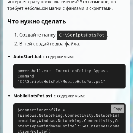
интернет сразу после включения? Это возможно, но
требует небольшой магии с файлами и скриптами.
Что нужно сделать
Создайте папку
.
C:\ScriptsHotsPot
В ней создайте два файла:
AutoStart.bat
с содержимым:
powershell.exe -ExecutionPolicy Bypass -
Command 
"C:\ScriptsHotsPot\MobileHotsPot.ps1"
MobileHotsPot.ps1
с содержимым:
Copy
$connectionProfile = 
[Windows.Networking.Connectivity.NetworkInf
ormation,Windows.Networking.Connectivity,Co
ntentType=WindowsRuntime]::GetInternetConne
ctionProfile()
