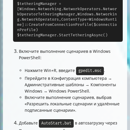
$tetheringManager = 
[Windows.Networking.NetworkOperators.Networ
kOperatorTetheringManager,Windows.Networkin
g.NetworkOperators,ContentType=WindowsRunti
me]::CreateFromConnectionProfile($connectio
nProfile)

$tetheringManager.StartTetheringAsync()
Включите выполнение сценариев в Windows
PowerShell:
Нажмите Win+R, введите
.
gpedit.msc
Перейдите в Конфигурация компьютера →
Административные шаблоны → Компоненты
Windows → Windows PowerShell.
Включите выполнение сценариев, выбрав
«Разрешить локальные сценарии и удалённые
подписанные сценарии».
Добавьте
в автозагрузку через
AutoStart.bat