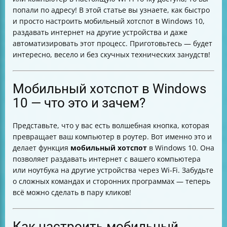
Как обновить драйверы Wi-Fi адаптера
попали по адресу! В этой статье вы узнаете, как быстро
Как проверить и исправить проблемы с
и просто настроить мобильный хотспот в Windows 10,
подключением устройств к мобильному хотспоту
раздавать интернет на другие устройства и даже
Автоматический запуск мобильного хотспота при
автоматизировать этот процесс. Приготовьтесь — будет
включении компьютера
интересно, весело и без скучных технических занудств!
Как отключить автоматический запуск хотспота
Почему мобильный хотспот ограничивает скорость
интернета
Мобильный хотспот в Windows
Таблица основных команд для управления
10 — что это и зачем?
мобильным хотспотом
Заключение
Представьте, что у вас есть волшебная кнопка, которая
превращает ваш компьютер в роутер. Вот именно это и
делает функция
мобильный хотспот
в Windows 10. Она
позволяет раздавать интернет с вашего компьютера
или ноутбука на другие устройства через Wi-Fi. Забудьте
о сложных командах и сторонних программах — теперь
всё можно сделать в пару кликов!
Как настроить мобильный