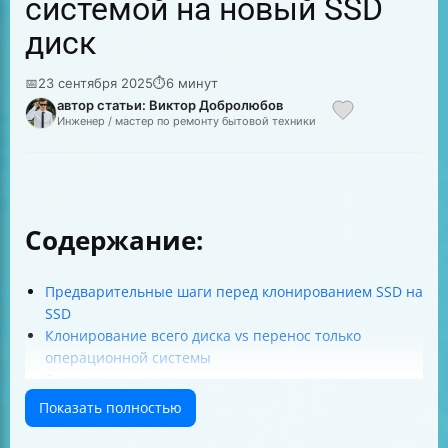
системой на новый SSD
диск
📅
23 сентября 2025
⏱
6 минут
автор статьи: Виктор Добролюбов
Инженер / мастер по ремонту бытовой техники
Содержание:
Предварительные шаги перед клонированием SSD на
SSD
Клонирование всего диска vs перенос только
операционной системы
Бесплатные и платные программы для клонирования
SSD
Показать полностью
Что переносится при клонировании ОС на SSD
Почему важно 4K выравнивание и как проверить