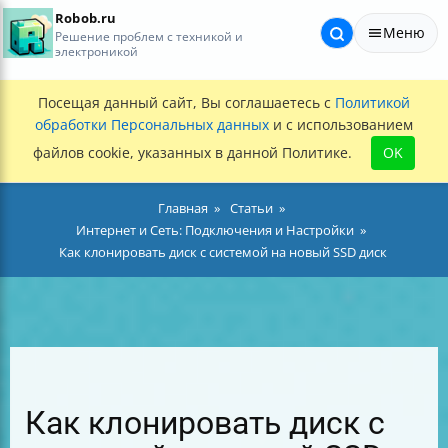
Robob.ru
Меню
Решение проблем с техникой и
электроникой
Посещая данный сайт, Вы соглашаетесь с
Политикой
обработки Персональных данных
и с использованием
файлов cookie, указанных в данной Политике.
OK
Главная
Статьи
Интернет и Сеть: Подключения и Настройки
Как клонировать диск с системой на новый SSD диск
Как клонировать диск с