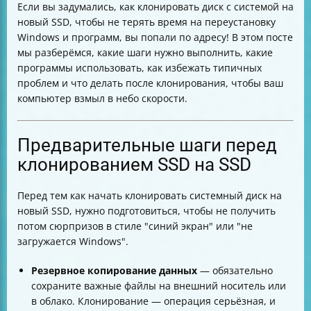
Если вы задумались, как клонировать диск с системой на
Режимы клонирования: сектор в сектор vs только
новый SSD, чтобы не терять время на переустановку
используемые данные
Windows и программ, вы попали по адресу! В этом посте
Проверка параметров дисков перед клонированием
мы разберёмся, какие шаги нужно выполнить, какие
Что делать, если целевой диск меньше или больше
программы использовать, как избежать типичных
исходного
проблем и что делать после клонирования, чтобы ваш
Настройка BIOS/UEFI после клонирования
компьютер взмыл в небо скорости.
Проверка загрузки и устранение проблем
Клонирование на ноутбуке с одним диском
Меры безопасности после клонирования
Предварительные шаги перед
Распространённые проблемы и их решения
клонированием SSD на SSD
Основная логика процесса клонирования
Таблица сравнения режимов копирования в R-Drive
Перед тем как начать клонировать системный диск на
Image
новый SSD, нужно подготовиться, чтобы не получить
потом сюрпризов в стиле "синий экран" или "не
загружается Windows".
Резервное копирование данных
— обязательно
сохраните важные файлы на внешний носитель или
в облако. Клонирование — операция серьёзная, и