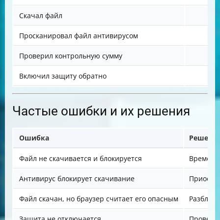
Скачал файл
Просканировал файл антивирусом
Проверил контрольную сумму
Включил защиту обратно
Частые ошибки и их решения
Ошибка
Решени
Файл не скачивается и блокируется
Временно
Антивирус блокирует скачивание
Приостан
Файл скачан, но браузер считает его опасным
Разблоки
Защита не отключается
Проверит