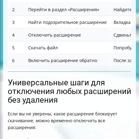
2
Перейти в раздел «Расширения»
Найдите пу
3
Найти подозрительное расширение
Вкладка «И
4
Отключить расширение
Сдвиньте т
5
Скачать файл
Попробуйте
6
Включить расширение обратно
После загр
Универсальные шаги для
отключения любых расширений
без удаления
Если вы не уверены, какое расширение блокирует
скачивание, можно временно отключить все
расширения: