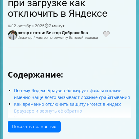
при загрузке как
отключить в Яндексе
📅
12 октября 2025
⏱
7 минут
автор статьи: Виктор Добролюбов
Инженер / мастер по ремонту бытовой техники
Содержание:
Почему Яндекс Браузер блокирует файлы и какие
именно чаще всего вызывают ложные срабатывания
Как временно отключить защиту Protect в Яндекс
Браузере и вернуть её обратно
Какие риски при отключении защиты и как их
минимизировать
Показать полностью
Как понять, что расширение безопасности блокирует
скачивание и как его временно отключить