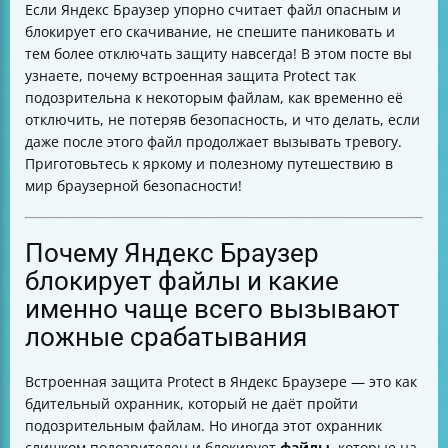
Если Яндекс Браузер упорно считает файл опасным и
Универсальные шаги для отключения любых
блокирует его скачивание, не спешите паниковать и
расширений без удаления
тем более отключать защиту навсегда! В этом посте вы
Как временно приостановить защиту антивируса для
узнаете, почему встроенная защита Protect так
скачивания файла
подозрительна к некоторым файлам, как временно её
Что делать, если файл всё равно помечается как
отключить, не потеряв безопасность, и что делать, если
опасный
даже после этого файл продолжает вызывать тревогу.
Лучшие практики безопасной загрузки файлов
Приготовьтесь к яркому и полезному путешествию в
Как отличить ложное срабатывание защиты от
мир браузерной безопасности!
реальной угрозы
Настройка списков доверенных сайтов и исключений
Поддержание актуальности инструкций
Почему Яндекс Браузер
Роль функции «Проверять безопасность посещаемых
блокирует файлы и какие
сайтов и загружаемых файлов»
именно чаще всего вызывают
Безопасные альтернативы загрузки файлов без
отключения защиты
ложные срабатывания
Что делать, если браузер сообщает о потенциальной
угрозе
Встроенная защита Protect в Яндекс Браузере — это как
Данные о файле для повышения доверия
бдительный охранник, который не даёт пройти
Итоговый чек-лист для безопасной загрузки
подозрительным файлам. Но иногда этот охранник
Частые ошибки и их решения
слишком подозрителен и блокирует
файлы
, которые на