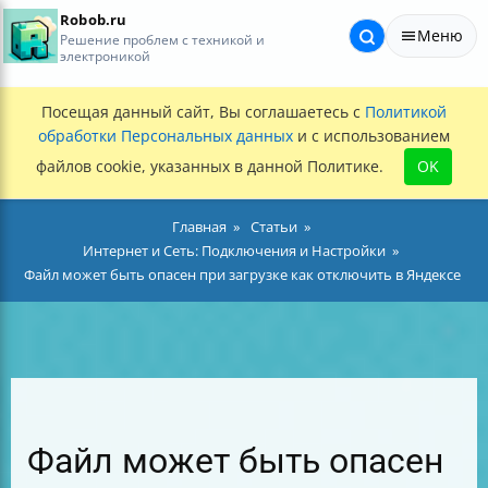
Robob.ru
Меню
Решение проблем с техникой и
электроникой
Посещая данный сайт, Вы соглашаетесь с
Политикой
обработки Персональных данных
и с использованием
файлов cookie, указанных в данной Политике.
OK
Главная
Статьи
Интернет и Сеть: Подключения и Настройки
Файл может быть опасен при загрузке как отключить в Яндексе
Файл может быть опасен