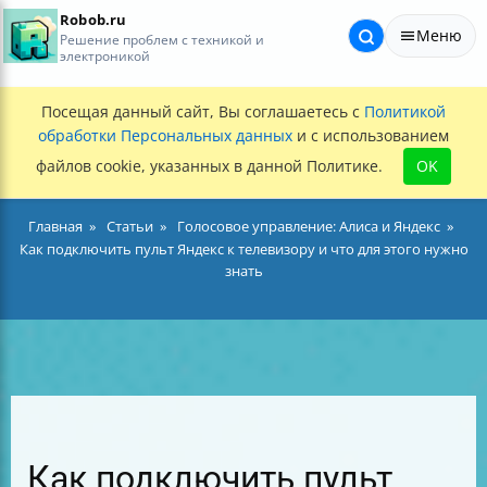
Robob.ru
Меню
Решение проблем с техникой и
электроникой
Посещая данный сайт, Вы соглашаетесь с
Политикой
обработки Персональных данных
и с использованием
файлов cookie, указанных в данной Политике.
OK
Главная
Статьи
Голосовое управление: Алиса и Яндекс
Как подключить пульт Яндекс к телевизору и что для этого нужно
знать
Как подключить пульт