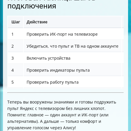
подключения
Шаг
Действие
Ва
1
Проверить ИК-порт на телевизоре
Ес
2
Убедиться, что пульт и ТВ на одном аккаунте
Бе
3
Включить устройства
Те
4
Проверить индикаторы пульта
Св
5
Проверить работу пульта
Вк
Теперь вы вооружены знаниями и готовы подружить
пульт Яндекс с телевизором без лишних хлопот.
Помните: главное — один аккаунт и ИК-порт (или
альтернативы). А дальше — только комфорт и
управление голосом через Алису!