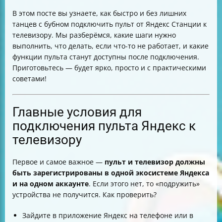
подключения
В этом посте вы узнаете, как быстро и без лишних
Нужно ли подключение к Wi-Fi или сети для
танцев с бубном подключить пульт от Яндекс Станции к
сопряжения?
телевизору. Мы разберёмся, какие шаги нужно
Сколько времени занимает процесс сопряжения и
выполнить, что делать, если что-то не работает, и какие
как понять, что всё прошло успешно?
функции пульта станут доступны после подключения.
Можно ли подключить пульт к нескольким
Приготовьтесь — будет ярко, просто и с практическими
телевизорам?
советами!
Распространённые проблемы и их решения
Ограничения по поддерживаемым телевизорам
Обновления прошивки и безопасность
Главные условия для
Приватность и передаваемая информация
подключения пульта Яндекс к
Советы по сроку службы батареек пульта
телевизору
Итоговая таблица шагов подключения
Первое и самое важное —
пульт и телевизор должны
быть зарегистрированы в одной экосистеме Яндекса
и на одном аккаунте
. Если этого нет, то «подружить»
устройства не получится. Как проверить?
Зайдите в приложение Яндекс на телефоне или в