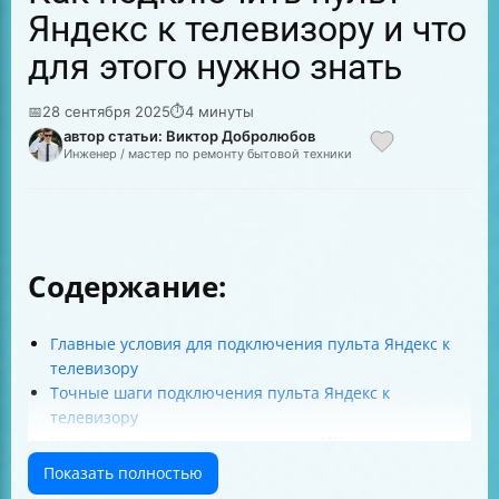
Яндекс к телевизору и что
для этого нужно знать
📅
28 сентября 2025
⏱
4 минуты
автор статьи: Виктор Добролюбов
Инженер / мастер по ремонту бытовой техники
Содержание:
Главные условия для подключения пульта Яндекс к
телевизору
Точные шаги подключения пульта Яндекс к
телевизору
Что делать, если у телевизора нет ИК-порта или
пульт не распознаётся
Показать полностью
Какие функции пульта становятся доступны после