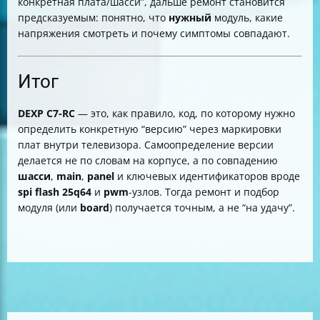
конкретная плата/шасси”, дальше ремонт становится
предсказуемым: понятно, что
нужный
модуль, какие
напряжения смотреть и почему симптомы совпадают.
Итог
DEXP C7-RC
— это, как правило, код, по которому нужно
определить конкретную “версию” через маркировки
плат внутри телевизора. Самоопределение версии
делается не по словам на корпусе, а по совпадению
шасси
,
main
,
panel
и ключевых идентификаторов вроде
spi flash 25q64
и
pwm
-узлов. Тогда ремонт и подбор
модуля (или
board
) получается точным, а не “на удачу”.