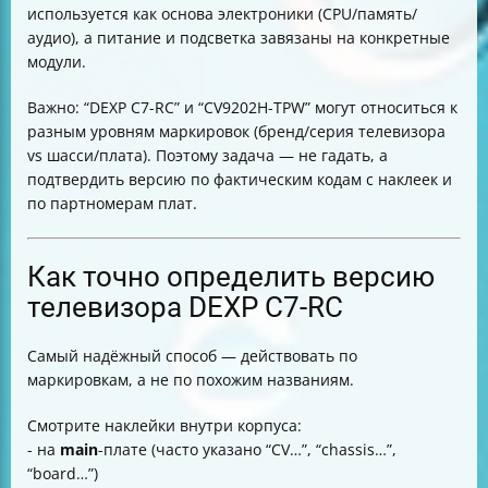
используется как основа электроники (CPU/память/
аудио), а питание и подсветка завязаны на конкретные
модули.
Важно: “DEXP C7-RC” и “CV9202H-TPW” могут относиться к
разным уровням маркировок (бренд/серия телевизора
vs шасси/плата). Поэтому задача — не гадать, а
подтвердить версию по фактическим кодам с наклеек и
по партномерам плат.
Как точно определить версию
телевизора DEXP C7-RC
Самый надёжный способ — действовать по
маркировкам, а не по похожим названиям.
Смотрите наклейки внутри корпуса:
- на
main
-плате (часто указано “CV…”, “chassis…”,
“board…”)