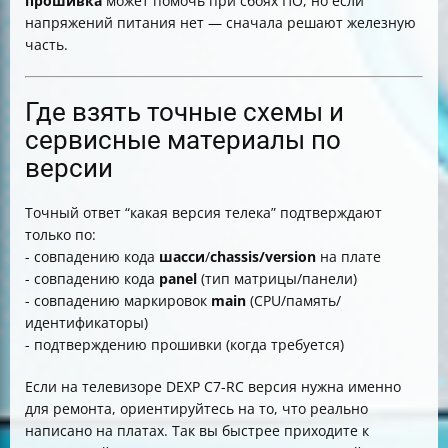
прошивка
может помочь при сбоях ПО, но если
напряжений питания нет — сначала решают железную
часть.
Где взять точные схемы и
сервисные материалы по
версии
Точный ответ “какая версия телека” подтверждают
только по:
- совпадению кода
шасси
/
chassis/version
на плате
- совпадению кода
panel
(тип матрицы/панели)
- совпадению маркировок
main
(CPU/память/
идентификаторы)
- подтверждению прошивки (когда требуется)
Если на телевизоре DEXP C7-RC версия нужна именно
для ремонта, ориентируйтесь на то, что реально
написано на платах. Так вы быстрее приходите к