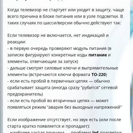
Когда телевизор не стартует или уходит в защиту, чаще
всего причина в блоке питания или в узле подсветки. В
таких случаях по шасси/версии обычно действуют так:
Если телевизор не включается, нет индикаций и
реакции:
- в первую очередь проверяют модуль питания (в
записях фигурируют конкретные коды
питание
и
элементы, отвечающие за запуск)
- дальше смотрят силовые ключи и выпрямительные
элементы (встречаются ключи формата
TO-220
)
- если есть пробой в первичных цепях — обычно
срабатывает защита (иногда сразу “рубится” сетевой
предохранитель)
- если есть пробой во вторичных цепях — может
появляться режим “авария без выходных напряжений”
Если изображение отсутствует, но звук есть (или после
старта кратко появляется и пропадает):
- наиболее частая причина — проблема
led
-подсветки: