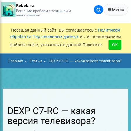
Robob.ru
Меню
Решение проблем с техникой и
электроникой
Посещая данный сайт, Вы соглашаетесь с
Политикой
обработки Персональных данных
и с использованием
файлов cookie, указанных в данной Политике.
OK
Главная
Статьи
DEXP C7-RC — какая версия телевизора?
DEXP C7-RC — какая
версия телевизора?