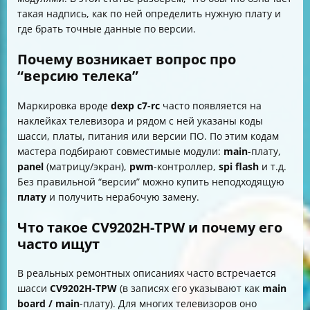
Итог
такая надпись, как по ней определить нужную плату и
где брать точные данные по версии.
Почему возникает вопрос про
“версию телека”
Маркировка вроде
dexp c7-rc
часто появляется на
наклейках телевизора и рядом с ней указаны коды
шасси, платы, питания или версии ПО. По этим кодам
мастера подбирают совместимые модули:
main
-плату,
panel
(матрицу/экран),
pwm
-контроллер,
spi flash
и т.д.
Без правильной “версии” можно купить неподходящую
плату
и получить нерабочую замену.
Что такое CV9202H-TPW и почему его
часто ищут
В реальных ремонтных описаниях часто встречается
шасси
CV9202H-TPW
(в записях его указывают как
main
board / main
-плату). Для многих телевизоров оно