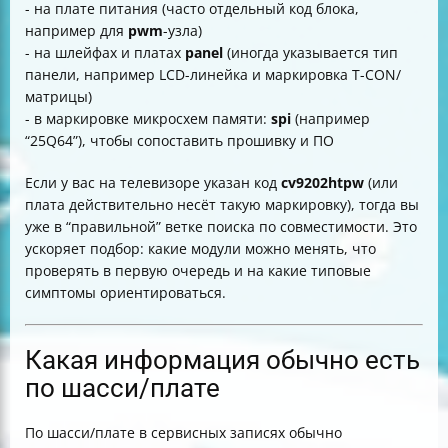
- на плате питания (часто отдельный код блока,
например для
pwm
-узла)
- на шлейфах и платах
panel
(иногда указывается тип
панели, например LCD-линейка и маркировка T-CON/
матрицы)
- в маркировке микросхем памяти:
spi
(например
“25Q64”), чтобы сопоставить прошивку и ПО
Если у вас на телевизоре указан код
cv9202htpw
(или
плата действительно несёт такую маркировку), тогда вы
уже в “правильной” ветке поиска по совместимости. Это
ускоряет подбор: какие модули можно менять, что
проверять в первую очередь и на какие типовые
симптомы ориентироваться.
Какая информация обычно есть
по шасси/плате
По шасси/плате в сервисных записях обычно