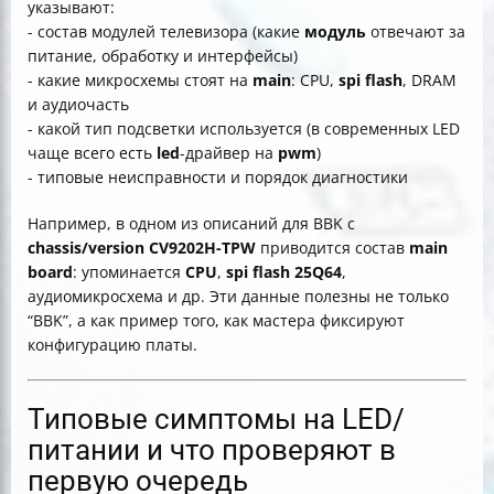
указывают:
- состав модулей телевизора (какие
модуль
отвечают за
питание, обработку и интерфейсы)
- какие микросхемы стоят на
main
: CPU,
spi flash
, DRAM
и аудиочасть
- какой тип подсветки используется (в современных LED
чаще всего есть
led
-драйвер на
pwm
)
- типовые неисправности и порядок диагностики
Например, в одном из описаний для BBK с
chassis/version CV9202H-TPW
приводится состав
main
board
: упоминается
CPU
,
spi flash 25Q64
,
аудиомикросхема и др. Эти данные полезны не только
“BBK”, а как пример того, как мастера фиксируют
конфигурацию платы.
Типовые симптомы на LED/
питании и что проверяют в
первую очередь