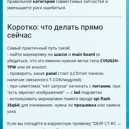
правильной
категория
совместимых запчастей и
уменьшаете риск ошибиться.
Коротко: что делать прямо
сейчас
Самый практичный путь такой:
- найти маркировку на
шасси
и
main board
(и
убедиться, что это именно нужная ветка типа
CV9202H-
TPW
или её аналог)
- проверить, какая
panel
стоит (LCD/тип панели,
наличие связанного T-CON/модулей)
- при симптомах “нет запуска” начинать с
питание
, при
“есть звук/нет изображения” — с
led
-подсветки
- использовать маркировки памяти (вроде
spi flash
25q64
) для понимания, нужна ли
прошивка
или замена
узла
Если вы попадёте в корректную привязку “DEXP C7-RC →