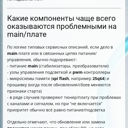
Какие компоненты чаще всего
оказываются проблемными на
main/плате
По логике типовых сервисных описаний, если дело в
main
-плате или в связанных цепях питания/
управления, обычно подозревают:
- питание
main
(стабилизаторы, преобразователи)
- узлы управления подсветкой и
pwm
-контроллеры
- микросхемы памяти (
spi flash
, например
25q64
) и
прошивку (когда после обновления/сбоев меняются
признаки старта)
- в ряде случаев проверяют тюнер/плату при проблемах
с каналами и сигналом, но при “не включается”
приоритет обычно всё равно питание/подсветка
Отдельно отмечают, что обновление или замена