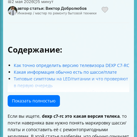
📅
2 мая 2026
⏱
5 минут
автор статьи: Виктор Добролюбов
Инженер / мастер по ремонту бытовой техники
Содержание:
Как точно определить версию телевизора DEXP C7-RC
Какая информация обычно есть по шасси/плате
Типовые симптомы на LED/питании и что проверяют
в первую очередь
Диагностика подсветки: как искать обрыв, а не
“угадывать”
Показать полностью
Какие компоненты чаще всего оказываются
проблемными на main/плате
Если вы ищете,
dexp c7-rc это какая версия телека
, то
Где взять точные схемы и сервисные материалы по
почти наверняка вам нужно понять маркировку шасси/
версии
платы и сопоставить её с ремонтопригодными
Коротко: что делать прямо сейчас
модулями. В этой статье разберём, что обычно означает