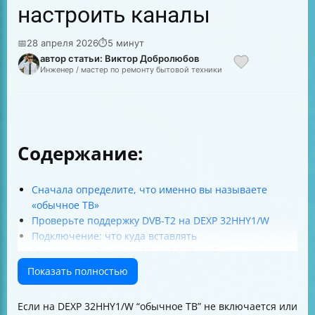
настроить каналы
📅
28 апреля 2026
⏱
5 минут
автор статьи: Виктор Добролюбов
Инженер / мастер по ремонту бытовой техники
Содержание:
Сначала определите, что именно вы называете
«обычное ТВ»
Проверьте поддержку DVB-T2 на DEXP 32HHY1/W
Подключение: что куда вставлять
Включение обычного ТВ на DEXP: выберите
правильный источник
Показать полностью
Автоматический поиск цифровых каналов (самый
простой способ)
Если на DEXP 32HHY1/W “обычное ТВ” не включается или
Особенность режима «Норвегия/Финляндия» при