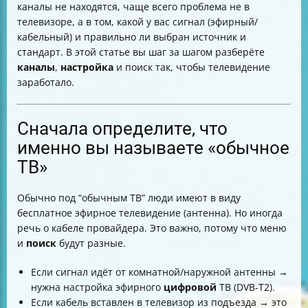
каналы не находятся, чаще всего проблема не в
авто-поиске
телевизоре, а в том, какой у вас сигнал (эфирный/
Ручной поиск эфирных каналов (когда авто-поиск не
кабельный) и правильно ли выбран источник и
дал результата)
стандарт. В этой статье вы шаг за шагом разберёте
Ручной поиск кабельных каналов (если сигнал от
каналы
,
настройка
и поиск так, чтобы телевидение
провайдера)
заработало.
Как удалить ненужные каналы и навести порядок
Если картинка тормозит или “сыпется”: проверьте
причину сигнала
Сначала определите, что
Если ловит не все каналы или вообще “ноль”
именно вы называете «обычное
Удобные функции в режиме цифрового телевидения
ТВ»
Итог: короткий план действий для DEXP 32HHY1/W
Обычно под “обычным ТВ” люди имеют в виду
бесплатное эфирное телевидение (антенна). Но иногда
речь о кабеле провайдера. Это важно, потому что меню
и
поиск
будут разные.
Если сигнал идёт от комнатной/наружной антенны →
нужна настройка эфирного
цифровой
ТВ (DVB-T2).
Если кабель вставлен в телевизор из подъезда → это