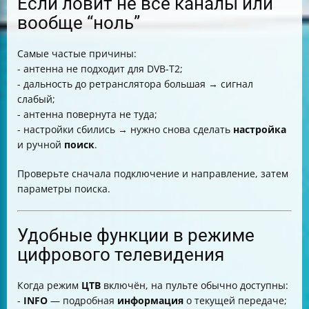
Если ловит не все каналы или
вообще “ноль”
Самые частые причины:
- антенна не подходит для DVB-T2;
- дальность до ретранслятора большая → сигнал
слабый;
- антенна повернута не туда;
- настройки сбились → нужно снова сделать
настройка
и ручной
поиск
.
Проверьте сначала подключение и направление, затем
параметры поиска.
Удобные функции в режиме
цифрового телевидения
Когда режим
ЦТВ
включён, на пульте обычно доступны:
-
INFO
— подробная
информация
о текущей передаче;