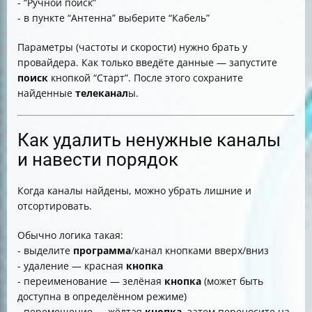
- “Ручной поиск”
- в пункте “Антенна” выберите “Кабель”
Параметры (частоты и скорости) нужно брать у
провайдера. Как только введёте данные — запустите
поиск
кнопкой “Старт”. После этого сохраните
найденные
телеканал
ы.
Как удалить ненужные каналы
и навести порядок
Когда каналы найдены, можно убрать лишние и
отсортировать.
Обычно логика такая:
- выделите
программа
/канал кнопками вверх/вниз
- удаление — красная
кнопка
- переименование — зелёная
кнопка
(может быть
доступна в определённом режиме)
- перемещение — жёлтая
кнопка
, затем переносите на