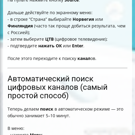
Дальше действуйте по экранному меню:
- в строке “Страна” выбирайте
Норвегия
или
Финляндия
(часто так проще добиться результата, чем
с Россией);
- затем выберите
ЦТВ
(цифровое телевидение);
- подтвердите
нажать
ОК
или
Enter
.
После этого переходите к поиску
канал
ов.
Автоматический поиск
цифровых каналов (самый
простой способ)
Теперь делаем
поиск
в автоматическом режиме — это
обычно занимает 5–10 минут.
В меню:
- нажмите
Menu
;