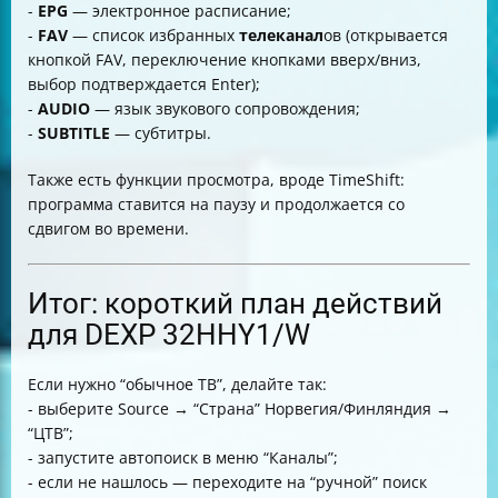
-
EPG
— электронное расписание;
-
FAV
— список избранных
телеканал
ов (открывается
кнопкой FAV, переключение кнопками вверх/вниз,
выбор подтверждается Enter);
-
AUDIO
— язык звукового сопровождения;
-
SUBTITLE
— субтитры.
Также есть функции просмотра, вроде TimeShift:
программа ставится на паузу и продолжается со
сдвигом во времени.
Итог: короткий план действий
для DEXP 32HHY1/W
Если нужно “обычное ТВ”, делайте так:
- выберите Source → “Страна” Норвегия/Финляндия →
“ЦТВ”;
- запустите автопоиск в меню “Каналы”;
- если не нашлось — переходите на “ручной” поиск