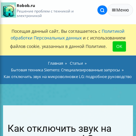
Robob.ru
Меню
Решение проблем с техникой и
электроникой
Посещая данный сайт, Вы соглашаетесь с
Политикой
обработки Персональных данных
и с использованием
файлов cookie, указанных в данной Политике.
OK
Главная
Статьи
Бытовая техника Siemens: Специализированные запросы
Как отключить звук на микроволновке LG: подробное руководство
Как отключить звук на