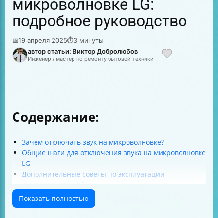
микроволновке LG:
подробное руководство
📅
19 апреля 2025
⏱
3 минуты
автор статьи: Виктор Добролюбов
Инженер / мастер по ремонту бытовой техники
Содержание:
Зачем отключать звук на микроволновке?
Общие шаги для отключения звука на микроволновке
LG
Дополнительные советы по эксплуатации
микроволновки LG
Заключение
Показать полностью
Список источников