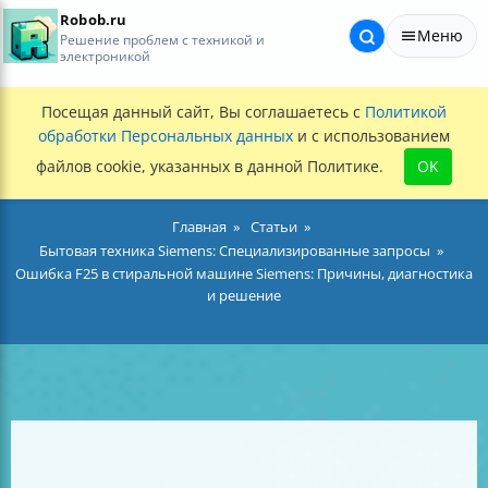
Robob.ru
Меню
Решение проблем с техникой и
электроникой
Посещая данный сайт, Вы соглашаетесь с
Политикой
обработки Персональных данных
и с использованием
файлов cookie, указанных в данной Политике.
OK
Главная
Статьи
Бытовая техника Siemens: Специализированные запросы
Ошибка F25 в стиральной машине Siemens: Причины, диагностика
и решение