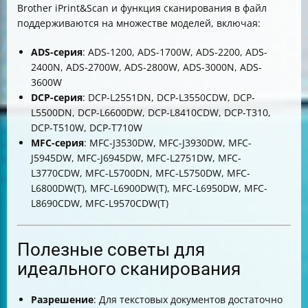
Brother iPrint&Scan и функция сканирования в файл
поддерживаются на множестве моделей, включая:
ADS-серия
: ADS-1200, ADS-1700W, ADS-2200, ADS-
2400N, ADS-2700W, ADS-2800W, ADS-3000N, ADS-
3600W
DCP-серия
: DCP-L2551DN, DCP-L3550CDW, DCP-
L5500DN, DCP-L6600DW, DCP-L8410CDW, DCP-T310,
DCP-T510W, DCP-T710W
MFC-серия
: MFC-J3530DW, MFC-J3930DW, MFC-
J5945DW, MFC-J6945DW, MFC-L2751DW, MFC-
L3770CDW, MFC-L5700DN, MFC-L5750DW, MFC-
L6800DW(T), MFC-L6900DW(T), MFC-L6950DW, MFC-
L8690CDW, MFC-L9570CDW(T)
Полезные советы для
идеального сканирования
Разрешение
: Для текстовых документов достаточно