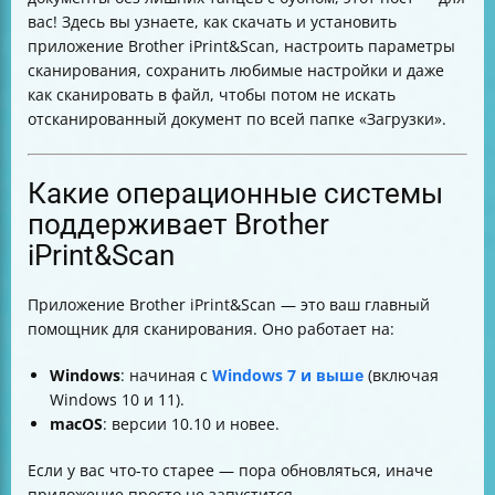
сканирования
вас! Здесь вы узнаете, как скачать и установить
Как настроить сканирование в файл на Windows и
приложение Brother iPrint&Scan, настроить параметры
macOS
сканирования, сохранить любимые настройки и даже
Как изменить формат и папку для сохранения файла
как сканировать в файл, чтобы потом не искать
Как использовать кнопку сканирования на
отсканированный документ по всей папке «Загрузки».
устройстве Brother для сканирования в файл
Какие модели устройств поддерживают Brother
iPrint&Scan и функцию сканирования в файл
Какие операционные системы
Полезные советы для идеального сканирования
поддерживает Brother
Таблица сравнения основных параметров
iPrint&Scan
сканирования
Заключение
Приложение Brother iPrint&Scan — это ваш главный
помощник для сканирования. Оно работает на:
Windows
: начиная с
Windows 7 и выше
(включая
Windows 10 и 11).
macOS
: версии 10.10 и новее.
Если у вас что-то старее — пора обновляться, иначе
приложение просто не запустится.