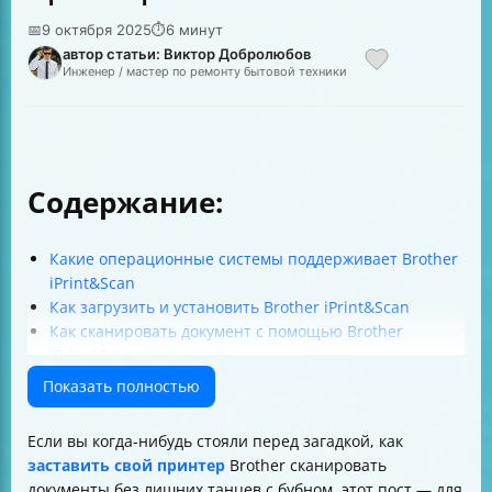
📅
9 октября 2025
⏱
6 минут
автор статьи: Виктор Добролюбов
Инженер / мастер по ремонту бытовой техники
Содержание:
Какие операционные системы поддерживает Brother
iPrint&Scan
Как загрузить и установить Brother iPrint&Scan
Как сканировать документ с помощью Brother
iPrint&Scan
Какие параметры можно настроить при
Показать полностью
сканировании
Как настроить параметры кнопки сканирования на
Если вы когда-нибудь стояли перед загадкой, как
устройстве Brother
заставить свой принтер
Brother сканировать
Как сохранить часто используемые параметры
документы без лишних танцев с бубном, этот пост — для