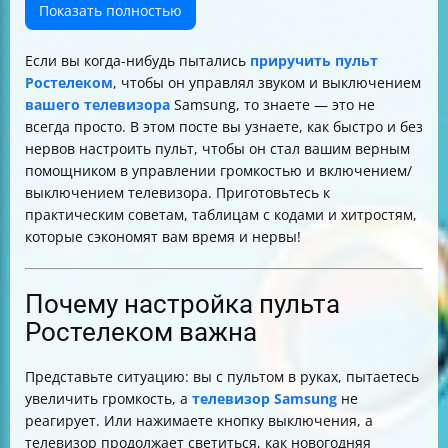
пульта Ростелеком
Показать полностью
Что делать, если пульт управляет и приставкой, и
телевизором одновременно
Если вы когда-нибудь пытались
приручить пульт
Сброс настроек пульта Ростелеком
Ростелеком
, чтобы он управлял звуком и выключением
Полезные советы
вашего телевизора
Samsung, то знаете — это не
Таблица основных кнопок пульта Ростелеком для
всегда просто. В этом посте вы узнаете, как быстро и без
управления Samsung
нервов настроить пульт, чтобы он стал вашим верным
Заключение
помощником в управлении громкостью и включением/
выключением телевизора. Приготовьтесь к
практическим советам, таблицам с кодами и хитростям,
которые сэкономят вам время и нервы!
Почему настройка пульта
Ростелеком важна
Представьте ситуацию: вы с пультом в руках, пытаетесь
увеличить громкость, а
телевизор Samsung
не
реагирует. Или нажимаете кнопку выключения, а
телевизор продолжает светиться, как новогодняя