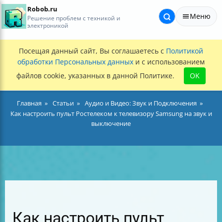
Robob.ru
Меню
Решение проблем с техникой и
электроникой
Посещая данный сайт, Вы соглашаетесь с
Политикой
обработки Персональных данных
и с использованием
файлов cookie, указанных в данной Политике.
OK
Главная
Статьи
Аудио и Видео: Звук и Подключения
Как настроить пульт Ростелеком к телевизору Samsung на звук и
выключение
Как настроить пульт