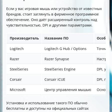
Если у вас игровая мышь или устройство от известных
брендов, стоит заглянуть в фирменное программное
обеспечение. Оно даёт расширенный контроль над
чувствительностью, DPI и другими параметрами.
Производитель
Название ПО
Особенн
Logitech
Logitech G Hub / Options
Точная 
Razer
Razer Synapse
Настрой
SteelSeries
SteelSeries Engine
DPI, уск
Corsair
Corsair iCUE
DPI, про
Microsoft
Центр управления мышью
Основны
Установка и использование такого ПО обычно
бесплатны и доступны на официальных сайтах