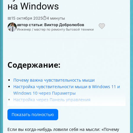
на Windows
📅
15 октября 2025
⏱
4 минуты
автор статьи: Виктор Добролюбов
Инженер / мастер по ремонту бытовой техники
Содержание:
Почему важна чувствительность мыши
Настройка чувствительности мыши в Windows 11 и
Windows 10 через Параметры
Настройка через Панель управления
Фирменное ПО производителей — секретные
возможности
Показать полностью
Как отключить повышенную точность указателя
Что делать, если увеличение скорости не помогает
Если вы когда-нибудь ловили себя на мысли: «Почему
Краткая таблица настроек чувствительности мыши в