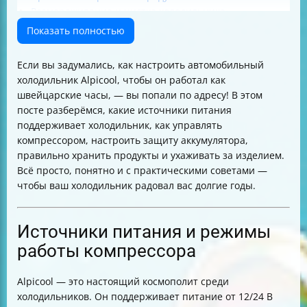
Размораживание и чистка холодильника
Нормальные звуки и явления при работе
Показать полностью
Меры предосторожности при установке и
эксплуатации
Если вы задумались, как настроить автомобильный
Утилизация холодильника
холодильник Alpicool, чтобы он работал как
Таблица основных параметров и советов
швейцарские часы, — вы попали по адресу! В этом
посте разберёмся, какие источники питания
поддерживает холодильник, как управлять
компрессором, настроить защиту аккумулятора,
правильно хранить продукты и ухаживать за изделием.
Всё просто, понятно и с практическими советами —
чтобы ваш холодильник радовал вас долгие годы.
Источники питания и режимы
работы компрессора
Alpicool — это настоящий космополит среди
холодильников. Он поддерживает питание от 12/24 В