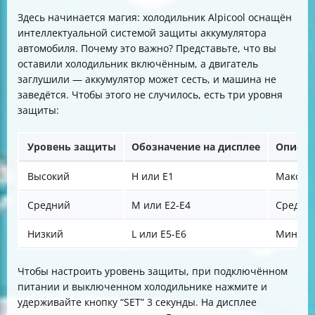
Здесь начинается магия: холодильник Alpicool оснащён
интеллектуальной системой защиты аккумулятора
автомобиля. Почему это важно? Представьте, что вы
оставили холодильник включённым, а двигатель
заглушили — аккумулятор может сесть, и машина не
заведётся. Чтобы этого не случилось, есть три уровня
защиты:
Уровень защиты
Обозначение на дисплее
Описан
Высокий
H или E1
Максим
Средний
M или E2-E4
Средни
Низкий
L или E5-E6
Минима
Чтобы настроить уровень защиты, при подключённом
питании и выключенном холодильнике нажмите и
удерживайте кнопку “SET” 3 секунды. На дисплее