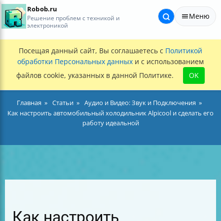
Robob.ru
Меню
Решение проблем с техникой и
электроникой
Посещая данный сайт, Вы соглашаетесь с
Политикой
обработки Персональных данных
и с использованием
файлов cookie, указанных в данной Политике.
OK
Главная
Статьи
Аудио и Видео: Звук и Подключения
Как настроить автомобильный холодильник Alpicool и сделать его
работу идеальной
Как настроить