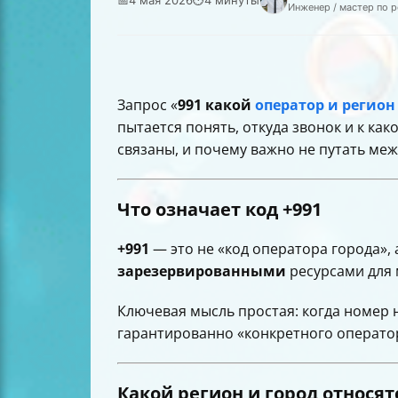
Инженер / мастер по 
Запрос «
991 какой
оператор и регион
пытается понять, откуда звонок и к как
связаны, и почему важно не путать ме
Что означает код
+991
+991
— это не «код оператора города»,
зарезервированными
ресурсами для
Ключевая мысль простая: когда номер 
гарантированно «конкретного оператор
Какой регион и город относят