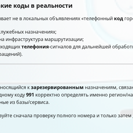
акие коды в реальности
вает не в локальных объявлениях «телефонный
код
горо
служебных назначениях;
жна инфраструктура маршрутизации;
 входящих
телефония
-сигналов для дальнейшей обработ
ращений).
тносящийся к
зарезервированным
назначениям, связа
одному коду
991
корректно определять именно регион/нап
ные из базы/сервиса.
ьзуйте сначала проверку полного номера и только зате