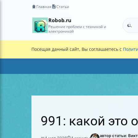
Главная
Статьи
Robob.ru
Решение проблем с техникой и
электроникой
Посещая данный сайт, Вы соглашаетесь с
Полити
991: какой это 
автор статьи: Вик
📅
4 мая 2026
⏱
4 минуты