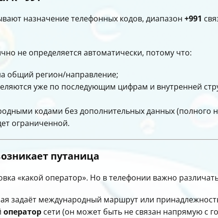
вают назначение телефонных кодов, диапазон
+991
свя
чно не определяется автоматически, потому что:
на общий регион/направление;
еляются уже по последующим цифрам и внутренней стр
родными кодами без дополнительных данных (полного н
дет ограниченной.
возникает путаница
овка «какой оператор». Но в телефонии важно различать
рая задаёт международный маршрут или принадлежност
й
оператор
сети (он может быть не связан напрямую с г