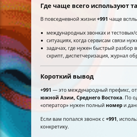
Где чаще всего используют т
В повседневной жизни
+991
чаще всплы
международных звонках и тестовых/
ситуациях, когда сервисам связи ну
задачах, где нужен быстрый разбор
скрипт, диспетчеризация, журнал об
Короткий вывод
+991
— это международный префикс, о
южной Азии, Среднего Востока
. По 
«оператор» нужен полный
номер
и дан
Если вам попался звонок с
+991
, испол
конкретику.