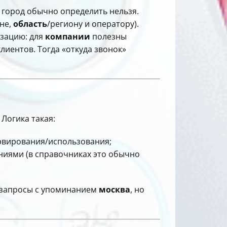
 город обычно определить нельзя.
ане,
область
/региону и оператору).
изацию: для
компании
полезны
лиентов. Тогда «откуда звонок»
 Логика такая:
рвирования/использования;
ниями (в справочниках это обычно
я запросы с упоминанием
москва
, но