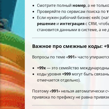
Смотрите полный
номер
, а не толь
Проверяйте по сервисам поиска по
Если нужен рабочий бизнес-кейс (на
решение
и
интеграция
с CRM, чтоб
становится данными в системе, а не 
Важное про смежные коды:
+
Вопросы по теме «
991
» часто упираютс
+99x
— это семейство международны
коды уровня
+999
могут быть связан
отмечается отдельно).
Поэтому «
991
» нельзя автоматически с
привязка по префиксу не равна привязк