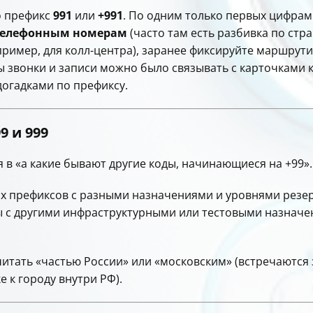
ко префикс
991
или
+991
. По одним только первых цифрам
телефонным номерам
(часто там есть разбивка по стр
пример, для колл-центра), заранее фиксируйте маршрут
ы звонки и записи можно было связывать с карточками к
догадками по префиксу.
99
и
999
я в «а какие бывают другие коды, начинающиеся на +99».
х префиксов с разными назначениями и уровнями резе
ы с другими инфраструктурными или тестовыми назначе
читать «частью России» или «московским» (встречаютс
е к городу внутри РФ).