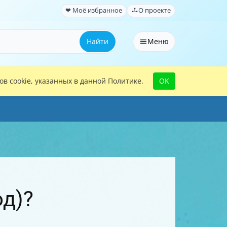
❤ Моё избранное
О проекте
Найти
Меню
в cookie, указанных в данной Политике.
OK
од)?