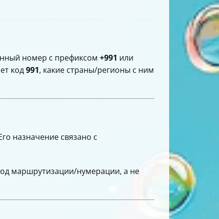
фонный номер с префиксом
+991
или
ает код
991
, какие страны/регионы с ним
Его назначение связано с
код маршрутизации/нумерации, а не