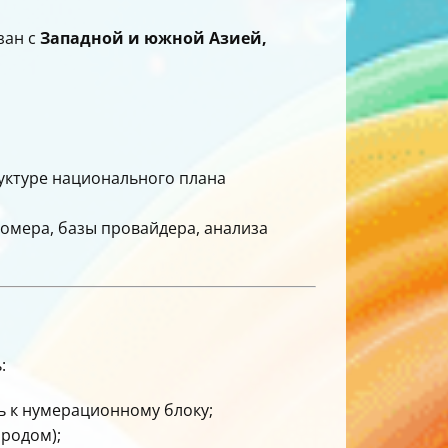
зан с
Западной и южной Азией,
уктуре национального плана
омера, базы провайдера, анализа
:
ь к нумерационному блоку;
ородом);