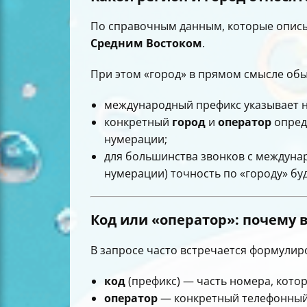
По справочным данным, которые описы
Средним Востоком
.
При этом «город» в прямом смысле обы
международный префикс указывает 
конкретный
город
и
оператор
опред
нумерации;
для большинства звонков с междуна
нумерации) точность по «городу» бу
Код
или «оператор»: почему 
В запросе часто встречается формулир
код
(префикс) — часть номера, кото
оператор
— конкретный телефонны