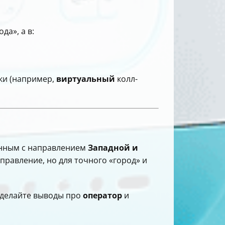
да», а в:
ки (например,
виртуальный
колл-
нным с направлением
Западной и
равление, но для точного «город» и
м делайте выводы про
оператор
и