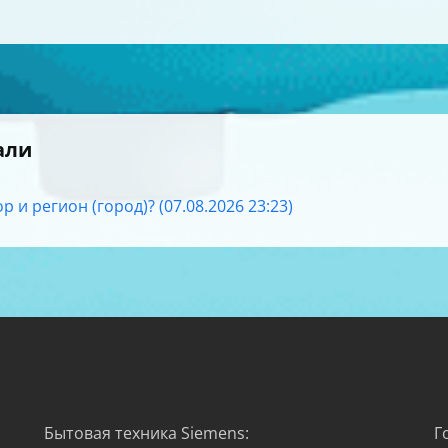
али
р и регион (город)? (07.08.2026 23:23)
Бытовая техника Siemens:
Г